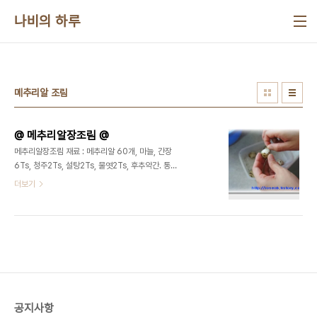
본문 바로가기
나비의 하루
메추리알 조림
@ 메추리알장조림 @
메추리알장조림 재료 : 메추리알 60개, 마늘, 간장
6Ts, 청주2Ts, 설탕2Ts, 물엿2Ts, 후추약간. 통깨
▶ 요리법 1. 냄비에 물이 끓을때 소금을 넣고 메추리
더보기
알을 삶아 줍니다. 2. 찬물에서 껍질을 벗기고 준비합
니다. 3. 마늘을 편으로 썰어 줍니다. 4. 메추리알과
마늘, 물은 반컵정도 넣고, 간장, 청주, 물엿, 설탕, 후
추를 넣고 약한불에 계속해서 조려줍니다. 5. 양념장
이 거의 없어질때까지 조려주시고 통깨를 뿌려주면
완성~~!
공지사항