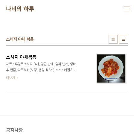
본문 바로가기
나비의 하루
소세지 야채 볶음
소시지 야채볶음
재료 : 후랑크소시지 8개, 당근 반개, 양파 반개, 양배
추 한줌, 파프리카(노랑, 빨강 1/2개) 소스 : 케찹3T,
고추장1T, 간장1T, 물엿1/2T, 설탕1/2T, 다진마늘
더보기
1T, 참기름1T, 후추 약간, 통깨 요리법 1. 소시지야채
볶음에 들어갈 야채들을 한입크기로 잘라서 준비합
니다. 2. 소시지는 보기 좋게 칼집을 넣어줍니다. 3.
소스재료들을 넣고 섞어서 준비합니다. 4. 달궈진 후
라이팬에 기름을 두르고 재료들을 넣고 볶아줍니다.
※ 너무 오랜시간 볶으면 수분이 빠져나와서 질퍽해
지며, 싱싱한 야채의 맛을 느낄수 없어요. 5. 야채에
서 물기가 빠져 나오기 전에 소스를 넣고 볶은 다음
공지사항
불을 끕니다. 6. 완성된 소시지야채볶음을 그릇에 담