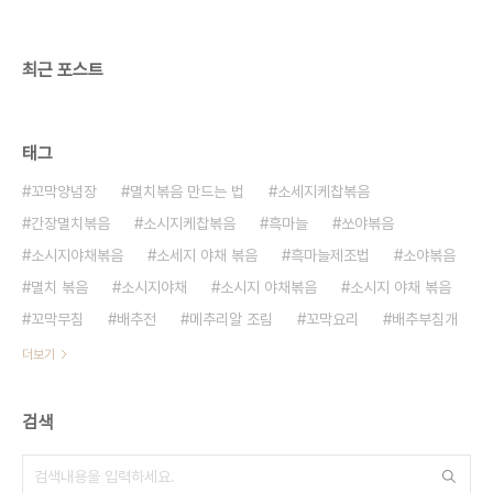
고 통깨로 마무리!!
최근 포스트
태그
꼬막양념장
멸치볶음 만드는 법
소세지케찹볶음
간장멸치볶음
소시지케찹볶음
흑마늘
쏘야볶음
소시지야채볶음
소세지 야채 볶음
흑마늘제조법
소야볶음
멸치 볶음
소시지야채
소시지 야채볶음
소시지 야채 볶음
꼬막무침
배추전
메추리알 조림
꼬막요리
배추부침개
더보기
검색