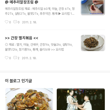
@ 메추리알장조림 @
무린 오징어채를 양념장에 버무려 줍니다. 5. 마지막으로
글 내용
참기름과 통깨로 뿌리면 완성!!!
메추리알장조림 재료 : 메추리알 60개, 마늘, 간장 6Ts, 청
주2Ts, 설탕2Ts, 물엿2Ts, 후추약간. 통깨 ▶ 요리법 1.
냄비에 물이 끓을때 소금을 넣고 메추리알을 삶아 줍니다.
0
0
2011. 2. 18.
2. 찬물에서 껍질을 벗기고 준비합니다. 3. 마늘을 편으로
썰어 줍니다. 4. 메추리알과 마늘, 물은 반컵정도 넣고, 간
장, 청주, 물엿, 설탕, 후추를 넣고 약한불에 계속해서 조려
>> 간장 멸치볶음 <<
줍니다. 5. 양념장이 거의 없어질때까지 조려주시고 통깨
글 내용
를 뿌려주면 완성~~!
◎ 재료 : 멸치, 마늘, 건새우, 간장1ts, 맛술2ts, 설탕1ts,
물엿1/2ts, 참기름1ts, 통깨, 올리브유 >> 요리법
0
2
2011. 2. 18.
이 블로그 인기글