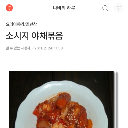
검색하기
나비의 하루
티스토리
요리이야기/밑반찬
소시지 야채볶음
알 수 없는 사용자
2011. 2. 24. 11:50