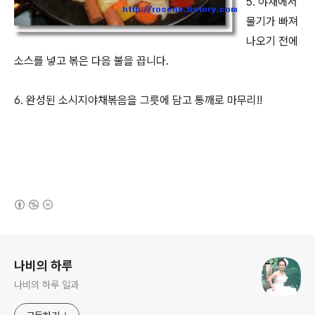
5. 야채에서
물기가 빠져
나오기 전에
소스를 넣고 볶은 다음 불을 끕니다.
6. 완성된 소시지야채볶음을 그릇에 담고 통깨로 마무리!!
(새창열림)
로그 정보
나비의 하루
나비의 하루 일과