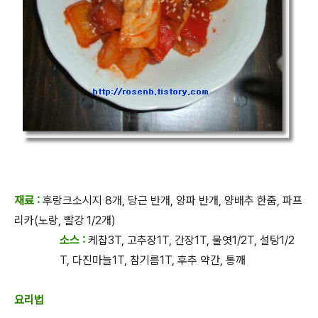
재료 :
후랑크소시지 8개, 당근 반개, 양파 반개, 양배추 한줌, 파프
리카(노랑, 빨강 1/2개)
소스 :
케찹3T, 고추장1T, 간장1T, 물엿1/2T, 설탕1/2
T, 다진마늘1T, 참기름1T, 후추 약간, 통깨
요리법