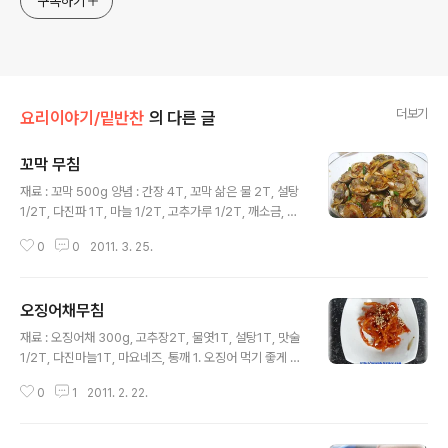
구독하기
더보기
요리이야기/밑반찬
의 다른 글
꼬막 무침
글 내용
재료 : 꼬막 500g 양념 : 간장 4T, 꼬막 삶은 물 2T, 설탕
1/2T, 다진파 1T, 마늘 1/2T, 고추가루 1/2T, 깨소금, 후
추가루, 참기름 약간 1. 꼬막을 솔로 싹싹 씻어서 지져분 한
0
0
2011. 3. 25.
것들을 떼어 줍니다. 2. 소금물에 30분 이상 담가두었다가
해감시킵니다. 3. 물을 팔팔 끓여 씻은 꼬막을 넣고 뒤적여
줍니다. 4. 꼬막이 5~6개 입을 벌리면 다 익었으니 체에
오징어채무침
건져냅니다. ※ 오래 삶으면 질겨져서 맛이 없어집니다. 5.
글 내용
체에 받쳐서 물기를 뺀후 껍질을 한쪽만 제거합니다. 6. 간
재료 : 오징어채 300g, 고추장2T, 물엿1T, 설탕1T, 맛술
장, 꼬막 삶은 물, 설탕, 다진파, 마늘, 고추가루, 깨소금, 후
1/2T, 다진마늘1T, 마요네즈, 통깨 1. 오징어 먹기 좋게 손
추가루, 참기름을 넣고 양념장을 만들어 줍니다. 7. 꼬막을
질한후 마요네즈를 넣어서 버무려줍니다. ※ 마요네즈가 들
가지런히 놓아주고, 양념장을 수저로 떠서 꼬막 하나하나
0
1
2011. 2. 22.
어가면 부드러워져요.. 2. 고추장, 물엿, 설탕, 맛술, 다진마
에 얹어주면... 완성!!
늘을 넣고 양념장을 준비합니다. 3. 양념장을 후라이팬에
넣고 바글바글 졸인 후, 불을 꺼주세요.. 4. 마요네즈에 버