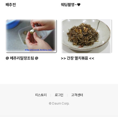
배추전
웨딩촬영~♥
@ 메추리알장조림 @
>> 간장 멸치볶음 <<
의안내
티스토리
로그인
고객센터
© Daum Corp.