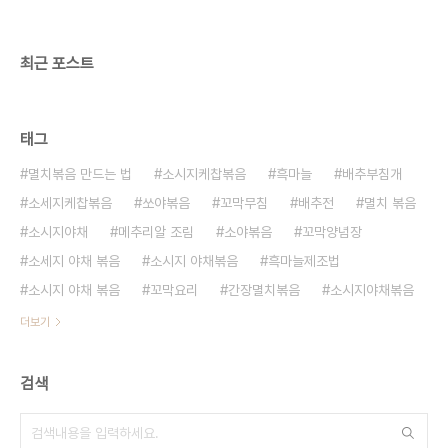
최근 포스트
태그
멸치볶음 만드는 법
소시지케찹볶음
흑마늘
배추부침개
소세지케찹볶음
쏘야볶음
꼬막무침
배추전
멸치 볶음
소시지야채
메추리알 조림
소야볶음
꼬막양념장
소세지 야채 볶음
소시지 야채볶음
흑마늘제조법
소시지 야채 볶음
꼬막요리
간장멸치볶음
소시지야채볶음
더보기
검색