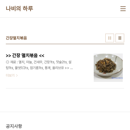
본문 바로가기
나비의 하루
간장멸치볶음
>> 간장 멸치볶음 <<
◎ 재료 : 멸치, 마늘, 건새우, 간장1ts, 맛술2ts, 설
탕1ts, 물엿1/2ts, 참기름1ts, 통깨, 올리브유 >> 요
리법
더보기
공지사항