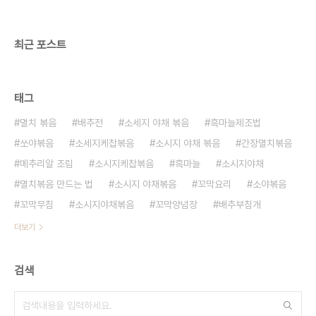
떠서 꼬막 하나하나에 얹어주면... 완성!!
최근 포스트
태그
멸치 볶음
배추전
소세지 야채 볶음
흑마늘제조법
쏘야볶음
소세지케찹볶음
소시지 야채 볶음
간장멸치볶음
메추리알 조림
소시지케찹볶음
흑마늘
소시지야채
멸치볶음 만드는 법
소시지 야채볶음
꼬막요리
소야볶음
꼬막무침
소시지야채볶음
꼬막양념장
배추부침개
더보기
검색