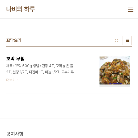
본문 바로가기
나비의 하루
꼬막요리
꼬막 무침
재료 : 꼬막 500g 양념 : 간장 4T, 꼬막 삶은 물
2T, 설탕 1/2T, 다진파 1T, 마늘 1/2T, 고추가루
1/2T, 깨소금, 후추가루, 참기름 약간 1. 꼬막을 솔로
더보기
싹싹 씻어서 지져분 한 것들을 떼어 줍니다. 2. 소금
물에 30분 이상 담가두었다가 해감시킵니다. 3. 물
을 팔팔 끓여 씻은 꼬막을 넣고 뒤적여줍니다. 4. 꼬
막이 5~6개 입을 벌리면 다 익었으니 체에 건져냅니
다. ※ 오래 삶으면 질겨져서 맛이 없어집니다. 5. 체
에 받쳐서 물기를 뺀후 껍질을 한쪽만 제거합니다.
6. 간장, 꼬막 삶은 물, 설탕, 다진파, 마늘, 고추가루,
깨소금, 후추가루, 참기름을 넣고 양념장을 만들어 줍
공지사항
니다. 7. 꼬막을 가지런히 놓아주고, 양념장을 수저로