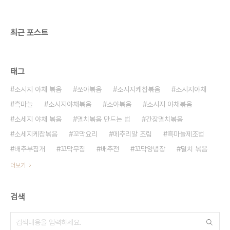
고 통깨로 마무리!!
최근 포스트
태그
소시지 야채 볶음
쏘야볶음
소시지케찹볶음
소시지야채
흑마늘
소시지야채볶음
소야볶음
소시지 야채볶음
소세지 야채 볶음
멸치볶음 만드는 법
간장멸치볶음
소세지케찹볶음
꼬막요리
메추리알 조림
흑마늘제조법
배추부침개
꼬막무침
배추전
꼬막양념장
멸치 볶음
더보기
검색