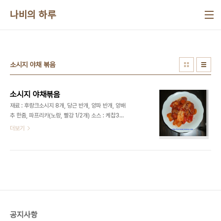
본문 바로가기
나비의 하루
소시지 야채 볶음
소시지 야채볶음
재료 : 후랑크소시지 8개, 당근 반개, 양파 반개, 양배
추 한줌, 파프리카(노랑, 빨강 1/2개) 소스 : 케찹3T,
고추장1T, 간장1T, 물엿1/2T, 설탕1/2T, 다진마늘
더보기
1T, 참기름1T, 후추 약간, 통깨 요리법 1. 소시지야채
볶음에 들어갈 야채들을 한입크기로 잘라서 준비합
니다. 2. 소시지는 보기 좋게 칼집을 넣어줍니다. 3.
소스재료들을 넣고 섞어서 준비합니다. 4. 달궈진 후
라이팬에 기름을 두르고 재료들을 넣고 볶아줍니다.
※ 너무 오랜시간 볶으면 수분이 빠져나와서 질퍽해
지며, 싱싱한 야채의 맛을 느낄수 없어요. 5. 야채에
서 물기가 빠져 나오기 전에 소스를 넣고 볶은 다음
공지사항
불을 끕니다. 6. 완성된 소시지야채볶음을 그릇에 담