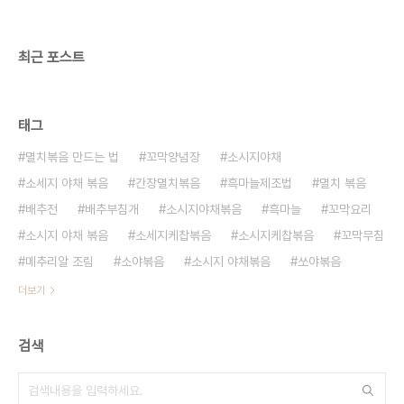
고 통깨로 마무리!!
최근 포스트
태그
멸치볶음 만드는 법
꼬막양념장
소시지야채
소세지 야채 볶음
간장멸치볶음
흑마늘제조법
멸치 볶음
배추전
배추부침개
소시지야채볶음
흑마늘
꼬막요리
소시지 야채 볶음
소세지케찹볶음
소시지케찹볶음
꼬막무침
메추리알 조림
소야볶음
소시지 야채볶음
쏘야볶음
더보기
검색