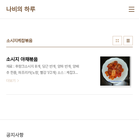
본문 바로가기
나비의 하루
소시지케찹볶음
소시지 야채볶음
재료 : 후랑크소시지 8개, 당근 반개, 양파 반개, 양배
추 한줌, 파프리카(노랑, 빨강 1/2개) 소스 : 케찹3T,
고추장1T, 간장1T, 물엿1/2T, 설탕1/2T, 다진마늘
더보기
1T, 참기름1T, 후추 약간, 통깨 요리법 1. 소시지야채
볶음에 들어갈 야채들을 한입크기로 잘라서 준비합
니다. 2. 소시지는 보기 좋게 칼집을 넣어줍니다. 3.
소스재료들을 넣고 섞어서 준비합니다. 4. 달궈진 후
라이팬에 기름을 두르고 재료들을 넣고 볶아줍니다.
※ 너무 오랜시간 볶으면 수분이 빠져나와서 질퍽해
지며, 싱싱한 야채의 맛을 느낄수 없어요. 5. 야채에
서 물기가 빠져 나오기 전에 소스를 넣고 볶은 다음
공지사항
불을 끕니다. 6. 완성된 소시지야채볶음을 그릇에 담