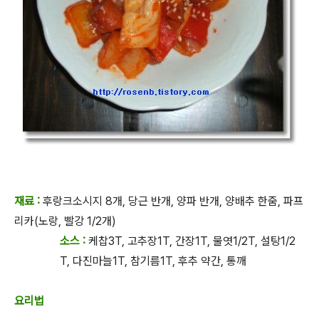
재료 :
후랑크소시지 8개, 당근 반개, 양파 반개, 양배추 한줌, 파프
리카(노랑, 빨강 1/2개)
소스 :
케찹3T, 고추장1T, 간장1T, 물엿1/2T, 설탕1/2
T, 다진마늘1T, 참기름1T, 후추 약간, 통깨
요리법