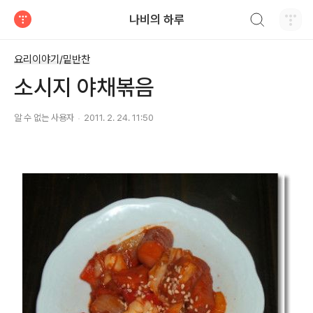
검색하기
나비의 하루
티스토리
요리이야기/밑반찬
소시지 야채볶음
알 수 없는 사용자
2011. 2. 24. 11:50