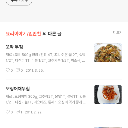
구독하기
더보기
요리이야기/밑반찬
의 다른 글
꼬막 무침
글 내용
재료 : 꼬막 500g 양념 : 간장 4T, 꼬막 삶은 물 2T, 설탕
1/2T, 다진파 1T, 마늘 1/2T, 고추가루 1/2T, 깨소금, 후
추가루, 참기름 약간 1. 꼬막을 솔로 싹싹 씻어서 지져분 한
0
0
2011. 3. 25.
것들을 떼어 줍니다. 2. 소금물에 30분 이상 담가두었다가
해감시킵니다. 3. 물을 팔팔 끓여 씻은 꼬막을 넣고 뒤적여
줍니다. 4. 꼬막이 5~6개 입을 벌리면 다 익었으니 체에
오징어채무침
건져냅니다. ※ 오래 삶으면 질겨져서 맛이 없어집니다. 5.
글 내용
체에 받쳐서 물기를 뺀후 껍질을 한쪽만 제거합니다. 6. 간
재료 : 오징어채 300g, 고추장2T, 물엿1T, 설탕1T, 맛술
장, 꼬막 삶은 물, 설탕, 다진파, 마늘, 고추가루, 깨소금, 후
1/2T, 다진마늘1T, 마요네즈, 통깨 1. 오징어 먹기 좋게 손
추가루, 참기름을 넣고 양념장을 만들어 줍니다. 7. 꼬막을
질한후 마요네즈를 넣어서 버무려줍니다. ※ 마요네즈가 들
가지런히 놓아주고, 양념장을 수저로 떠서 꼬막 하나하나
0
1
2011. 2. 22.
어가면 부드러워져요.. 2. 고추장, 물엿, 설탕, 맛술, 다진마
에 얹어주면... 완성!!
늘을 넣고 양념장을 준비합니다. 3. 양념장을 후라이팬에
넣고 바글바글 졸인 후, 불을 꺼주세요.. 4. 마요네즈에 버