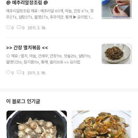
@ 메추리알장조림 @
무린 오징어채를 양념장에 버무려 줍니다. 5. 마지막으로
글 내용
참기름과 통깨로 뿌리면 완성!!!
메추리알장조림 재료 : 메추리알 60개, 마늘, 간장 6Ts, 청
주2Ts, 설탕2Ts, 물엿2Ts, 후추약간. 통깨 ▶ 요리법 1.
냄비에 물이 끓을때 소금을 넣고 메추리알을 삶아 줍니다.
0
0
2011. 2. 18.
2. 찬물에서 껍질을 벗기고 준비합니다. 3. 마늘을 편으로
썰어 줍니다. 4. 메추리알과 마늘, 물은 반컵정도 넣고, 간
장, 청주, 물엿, 설탕, 후추를 넣고 약한불에 계속해서 조려
>> 간장 멸치볶음 <<
줍니다. 5. 양념장이 거의 없어질때까지 조려주시고 통깨
글 내용
를 뿌려주면 완성~~!
◎ 재료 : 멸치, 마늘, 건새우, 간장1ts, 맛술2ts, 설탕1ts,
물엿1/2ts, 참기름1ts, 통깨, 올리브유 >> 요리법
0
2
2011. 2. 18.
이 블로그 인기글