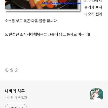
5. 야채에서
물기가 빠져
나오기 전에
소스를 넣고 볶은 다음 불을 끕니다.
6. 완성된 소시지야채볶음을 그릇에 담고 통깨로 마무리!!
(새창열림)
로그 정보
나비의 하루
나비의 하루 일과